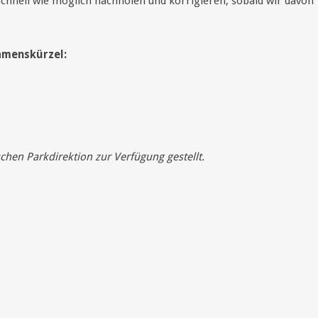
schnell wie möglich nachholen und korrigieren, sobald wir davon
amenskürzel:
chen Parkdirektion zur Verfügung gestellt.