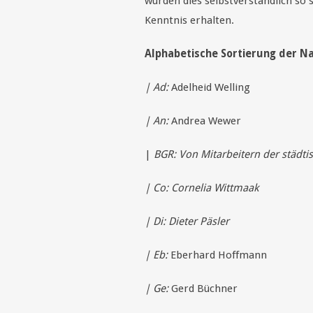
würden dies selbstverständlich so 
Kenntnis erhalten.
Alphabetische Sortierung der N
| Ad:
Adelheid Welling
| An:
Andrea Wewer
|
BGR: Von Mitarbeitern der städtis
| Co: Cornelia Wittmaak
| Di: Dieter Päsler
| Eb:
Eberhard Hoffmann
| Ge:
Gerd Büchner